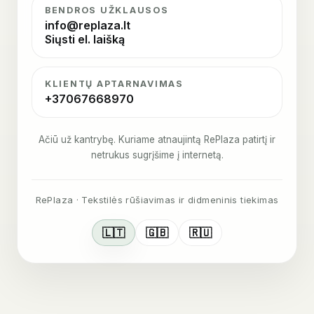
BENDROS UŽKLAUSOS
info@replaza.lt
Siųsti el. laišką
KLIENTŲ APTARNAVIMAS
+37067668970
Ačiū už kantrybę. Kuriame atnaujintą RePlaza patirtį ir
netrukus sugrįšime į internetą.
RePlaza · Tekstilės rūšiavimas ir didmeninis tiekimas
🇱🇹
🇬🇧
🇷🇺