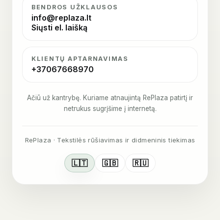
BENDROS UŽKLAUSOS
info@replaza.lt
Siųsti el. laišką
KLIENTŲ APTARNAVIMAS
+37067668970
Ačiū už kantrybę. Kuriame atnaujintą RePlaza patirtį ir
netrukus sugrįšime į internetą.
RePlaza · Tekstilės rūšiavimas ir didmeninis tiekimas
🇱🇹
🇬🇧
🇷🇺