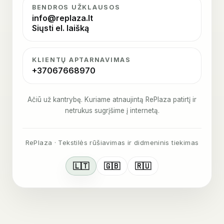
BENDROS UŽKLAUSOS
info@replaza.lt
Siųsti el. laišką
KLIENTŲ APTARNAVIMAS
+37067668970
Ačiū už kantrybę. Kuriame atnaujintą RePlaza patirtį ir
netrukus sugrįšime į internetą.
RePlaza · Tekstilės rūšiavimas ir didmeninis tiekimas
🇱🇹
🇬🇧
🇷🇺