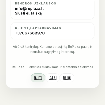
BENDROS UŽKLAUSOS
info@replaza.lt
Siųsti el. laišką
KLIENTŲ APTARNAVIMAS
+37067668970
Ačiū už kantrybę. Kuriame atnaujintą RePlaza patirtį ir
netrukus sugrįšime į internetą.
RePlaza · Tekstilės rūšiavimas ir didmeninis tiekimas
🇱🇹
🇬🇧
🇷🇺