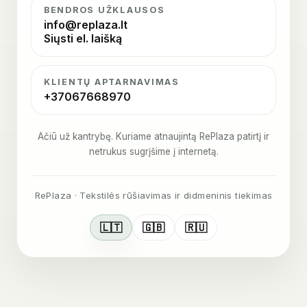
BENDROS UŽKLAUSOS
info@replaza.lt
Siųsti el. laišką
KLIENTŲ APTARNAVIMAS
+37067668970
Ačiū už kantrybę. Kuriame atnaujintą RePlaza patirtį ir
netrukus sugrįšime į internetą.
RePlaza · Tekstilės rūšiavimas ir didmeninis tiekimas
🇱🇹
🇬🇧
🇷🇺