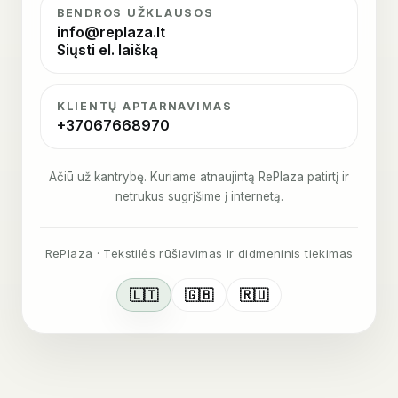
BENDROS UŽKLAUSOS
info@replaza.lt
Siųsti el. laišką
KLIENTŲ APTARNAVIMAS
+37067668970
Ačiū už kantrybę. Kuriame atnaujintą RePlaza patirtį ir
netrukus sugrįšime į internetą.
RePlaza · Tekstilės rūšiavimas ir didmeninis tiekimas
🇱🇹
🇬🇧
🇷🇺