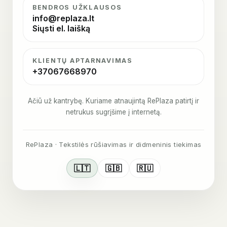
BENDROS UŽKLAUSOS
info@replaza.lt
Siųsti el. laišką
KLIENTŲ APTARNAVIMAS
+37067668970
Ačiū už kantrybę. Kuriame atnaujintą RePlaza patirtį ir
netrukus sugrįšime į internetą.
RePlaza · Tekstilės rūšiavimas ir didmeninis tiekimas
🇱🇹
🇬🇧
🇷🇺