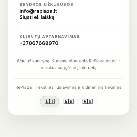
BENDROS UŽKLAUSOS
info@replaza.lt
Siųsti el. laišką
KLIENTŲ APTARNAVIMAS
+37067668970
Ačiū už kantrybę. Kuriame atnaujintą RePlaza patirtį ir
netrukus sugrįšime į internetą.
RePlaza · Tekstilės rūšiavimas ir didmeninis tiekimas
🇱🇹
🇬🇧
🇷🇺