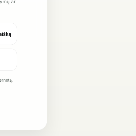
kymų ar
laišką
ernetą.