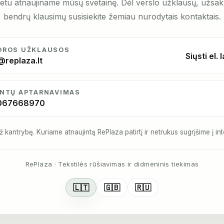
etu atnaujiname mūsų svetainę. Dėl verslo užklausų, užsa
bendrų klausimų susisiekite žemiau nurodytais kontaktais.
DROS UŽKLAUSOS
Siųsti el. 
@replaza.lt
ENTŲ APTARNAVIMAS
067668970
ž kantrybę. Kuriame atnaujintą RePlaza patirtį ir netrukus sugrįšime į int
RePlaza · Tekstilės rūšiavimas ir didmeninis tiekimas
🇱🇹
🇬🇧
🇷🇺