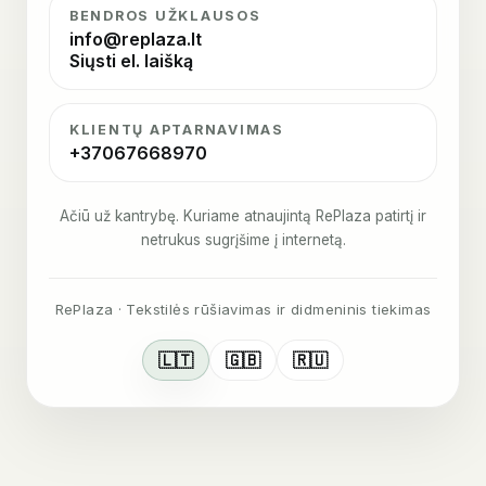
BENDROS UŽKLAUSOS
info@replaza.lt
Siųsti el. laišką
KLIENTŲ APTARNAVIMAS
+37067668970
Ačiū už kantrybę. Kuriame atnaujintą RePlaza patirtį ir
netrukus sugrįšime į internetą.
RePlaza · Tekstilės rūšiavimas ir didmeninis tiekimas
🇱🇹
🇬🇧
🇷🇺