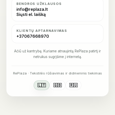
BENDROS UŽKLAUSOS
info@replaza.lt
Siųsti el. laišką
KLIENTŲ APTARNAVIMAS
+37067668970
Ačiū už kantrybę. Kuriame atnaujintą RePlaza patirtį ir
netrukus sugrįšime į internetą.
RePlaza · Tekstilės rūšiavimas ir didmeninis tiekimas
🇱🇹
🇬🇧
🇷🇺