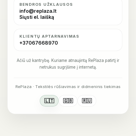
BENDROS UŽKLAUSOS
info@replaza.lt
Siųsti el. laišką
KLIENTŲ APTARNAVIMAS
+37067668970
Ačiū už kantrybę. Kuriame atnaujintą RePlaza patirtį ir
netrukus sugrįšime į internetą.
RePlaza · Tekstilės rūšiavimas ir didmeninis tiekimas
🇱🇹
🇬🇧
🇷🇺