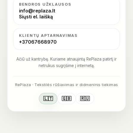
BENDROS UŽKLAUSOS
info@replaza.lt
Siųsti el. laišką
KLIENTŲ APTARNAVIMAS
+37067668970
Ačiū už kantrybę. Kuriame atnaujintą RePlaza patirtį ir
netrukus sugrįšime į internetą.
RePlaza · Tekstilės rūšiavimas ir didmeninis tiekimas
🇱🇹
🇬🇧
🇷🇺