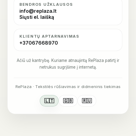
BENDROS UŽKLAUSOS
info@replaza.lt
Siųsti el. laišką
KLIENTŲ APTARNAVIMAS
+37067668970
Ačiū už kantrybę. Kuriame atnaujintą RePlaza patirtį ir
netrukus sugrįšime į internetą.
RePlaza · Tekstilės rūšiavimas ir didmeninis tiekimas
🇱🇹
🇬🇧
🇷🇺