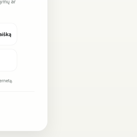
kymų ar
laišką
ernetą.