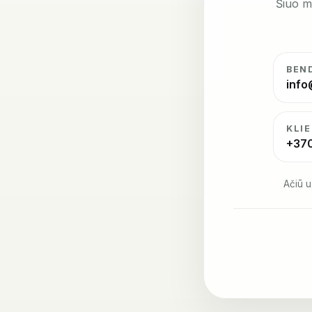
Šiuo m
BEN
info
KLI
+37
Ačiū u