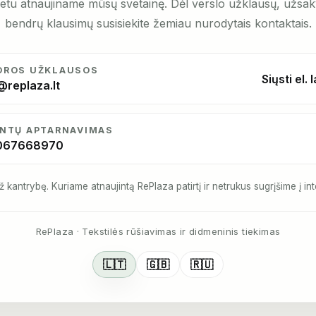
etu atnaujiname mūsų svetainę. Dėl verslo užklausų, užsa
bendrų klausimų susisiekite žemiau nurodytais kontaktais.
DROS UŽKLAUSOS
Siųsti el. 
@replaza.lt
ENTŲ APTARNAVIMAS
067668970
ž kantrybę. Kuriame atnaujintą RePlaza patirtį ir netrukus sugrįšime į int
RePlaza · Tekstilės rūšiavimas ir didmeninis tiekimas
🇱🇹
🇬🇧
🇷🇺