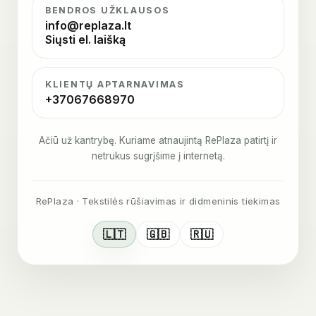
BENDROS UŽKLAUSOS
info@replaza.lt
Siųsti el. laišką
KLIENTŲ APTARNAVIMAS
+37067668970
Ačiū už kantrybę. Kuriame atnaujintą RePlaza patirtį ir
netrukus sugrįšime į internetą.
RePlaza · Tekstilės rūšiavimas ir didmeninis tiekimas
🇱🇹
🇬🇧
🇷🇺