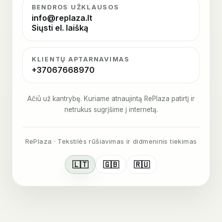
BENDROS UŽKLAUSOS
info@replaza.lt
Siųsti el. laišką
KLIENTŲ APTARNAVIMAS
+37067668970
Ačiū už kantrybę. Kuriame atnaujintą RePlaza patirtį ir
netrukus sugrįšime į internetą.
RePlaza · Tekstilės rūšiavimas ir didmeninis tiekimas
🇱🇹
🇬🇧
🇷🇺