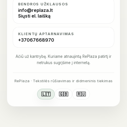
BENDROS UŽKLAUSOS
info@replaza.lt
Siųsti el. laišką
KLIENTŲ APTARNAVIMAS
+37067668970
Ačiū už kantrybę. Kuriame atnaujintą RePlaza patirtį ir
netrukus sugrįšime į internetą.
RePlaza · Tekstilės rūšiavimas ir didmeninis tiekimas
🇱🇹
🇬🇧
🇷🇺