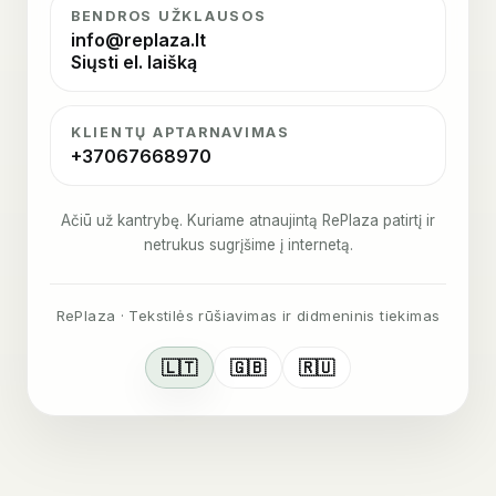
BENDROS UŽKLAUSOS
info@replaza.lt
Siųsti el. laišką
KLIENTŲ APTARNAVIMAS
+37067668970
Ačiū už kantrybę. Kuriame atnaujintą RePlaza patirtį ir
netrukus sugrįšime į internetą.
RePlaza · Tekstilės rūšiavimas ir didmeninis tiekimas
🇱🇹
🇬🇧
🇷🇺