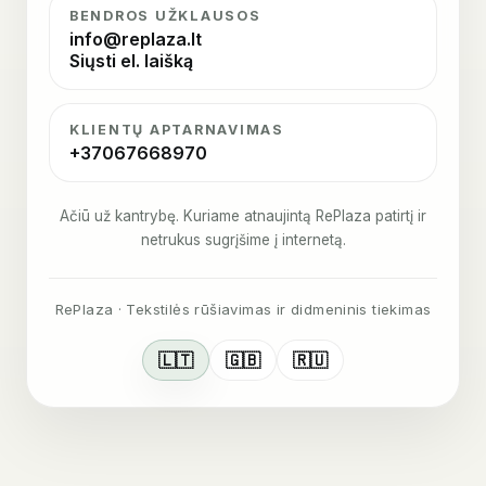
BENDROS UŽKLAUSOS
info@replaza.lt
Siųsti el. laišką
KLIENTŲ APTARNAVIMAS
+37067668970
Ačiū už kantrybę. Kuriame atnaujintą RePlaza patirtį ir
netrukus sugrįšime į internetą.
RePlaza · Tekstilės rūšiavimas ir didmeninis tiekimas
🇱🇹
🇬🇧
🇷🇺