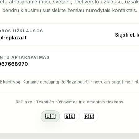
etu atnaujiname mūsų svetainę. Dėl verslo užklausų, užsa
bendrų klausimų susisiekite žemiau nurodytais kontaktais.
DROS UŽKLAUSOS
Siųsti el. 
@replaza.lt
ENTŲ APTARNAVIMAS
067668970
ž kantrybę. Kuriame atnaujintą RePlaza patirtį ir netrukus sugrįšime į int
RePlaza · Tekstilės rūšiavimas ir didmeninis tiekimas
🇱🇹
🇬🇧
🇷🇺