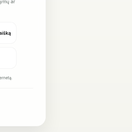
kymų ar
laišką
ernetą.