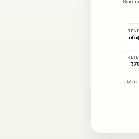
Šiuo m
BEN
info
KLI
+37
Ačiū u