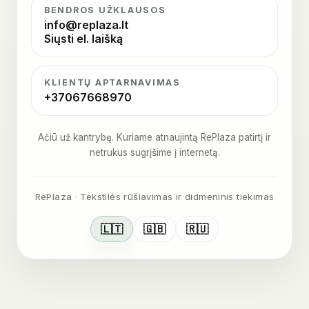
BENDROS UŽKLAUSOS
info@replaza.lt
Siųsti el. laišką
KLIENTŲ APTARNAVIMAS
+37067668970
Ačiū už kantrybę. Kuriame atnaujintą RePlaza patirtį ir
netrukus sugrįšime į internetą.
RePlaza · Tekstilės rūšiavimas ir didmeninis tiekimas
🇱🇹
🇬🇧
🇷🇺