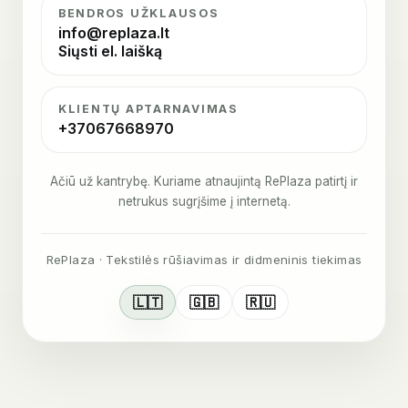
BENDROS UŽKLAUSOS
info@replaza.lt
Siųsti el. laišką
KLIENTŲ APTARNAVIMAS
+37067668970
Ačiū už kantrybę. Kuriame atnaujintą RePlaza patirtį ir
netrukus sugrįšime į internetą.
RePlaza · Tekstilės rūšiavimas ir didmeninis tiekimas
🇱🇹
🇬🇧
🇷🇺