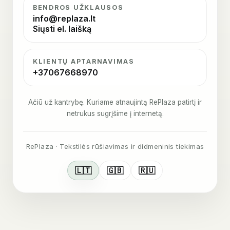
BENDROS UŽKLAUSOS
info@replaza.lt
Siųsti el. laišką
KLIENTŲ APTARNAVIMAS
+37067668970
Ačiū už kantrybę. Kuriame atnaujintą RePlaza patirtį ir
netrukus sugrįšime į internetą.
RePlaza · Tekstilės rūšiavimas ir didmeninis tiekimas
🇱🇹
🇬🇧
🇷🇺