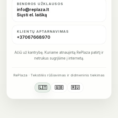
BENDROS UŽKLAUSOS
info@replaza.lt
Siųsti el. laišką
KLIENTŲ APTARNAVIMAS
+37067668970
Ačiū už kantrybę. Kuriame atnaujintą RePlaza patirtį ir
netrukus sugrįšime į internetą.
RePlaza · Tekstilės rūšiavimas ir didmeninis tiekimas
🇱🇹
🇬🇧
🇷🇺