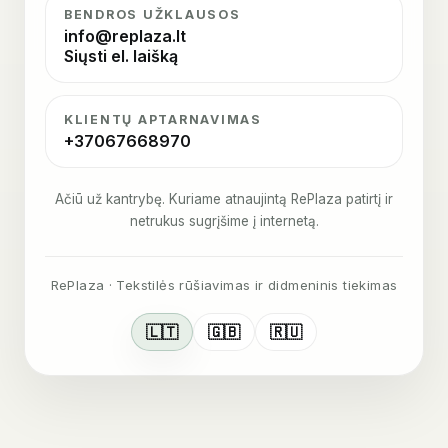
BENDROS UŽKLAUSOS
info@replaza.lt
Siųsti el. laišką
KLIENTŲ APTARNAVIMAS
+37067668970
Ačiū už kantrybę. Kuriame atnaujintą RePlaza patirtį ir
netrukus sugrįšime į internetą.
RePlaza · Tekstilės rūšiavimas ir didmeninis tiekimas
🇱🇹
🇬🇧
🇷🇺