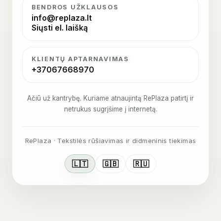
BENDROS UŽKLAUSOS
info@replaza.lt
Siųsti el. laišką
KLIENTŲ APTARNAVIMAS
+37067668970
Ačiū už kantrybę. Kuriame atnaujintą RePlaza patirtį ir
netrukus sugrįšime į internetą.
RePlaza · Tekstilės rūšiavimas ir didmeninis tiekimas
🇱🇹
🇬🇧
🇷🇺