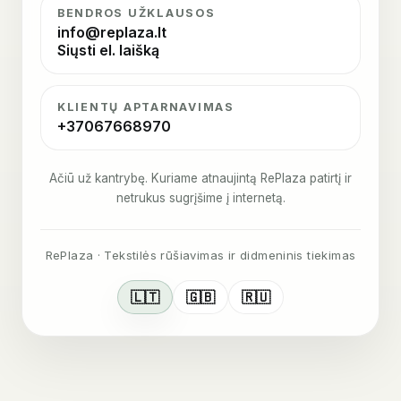
BENDROS UŽKLAUSOS
info@replaza.lt
Siųsti el. laišką
KLIENTŲ APTARNAVIMAS
+37067668970
Ačiū už kantrybę. Kuriame atnaujintą RePlaza patirtį ir
netrukus sugrįšime į internetą.
RePlaza · Tekstilės rūšiavimas ir didmeninis tiekimas
🇱🇹
🇬🇧
🇷🇺