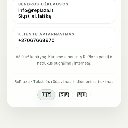
BENDROS UŽKLAUSOS
info@replaza.lt
Siųsti el. laišką
KLIENTŲ APTARNAVIMAS
+37067668970
Ačiū už kantrybę. Kuriame atnaujintą RePlaza patirtį ir
netrukus sugrįšime į internetą.
RePlaza · Tekstilės rūšiavimas ir didmeninis tiekimas
🇱🇹
🇬🇧
🇷🇺