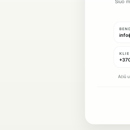
Šiuo m
BEN
info
KLI
+37
Ačiū u