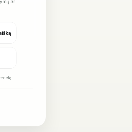
kymų ar
laišką
ernetą.