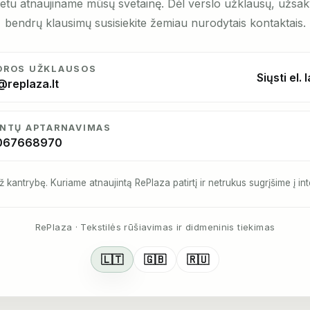
etu atnaujiname mūsų svetainę. Dėl verslo užklausų, užsa
bendrų klausimų susisiekite žemiau nurodytais kontaktais.
DROS UŽKLAUSOS
Siųsti el. 
@replaza.lt
ENTŲ APTARNAVIMAS
067668970
ž kantrybę. Kuriame atnaujintą RePlaza patirtį ir netrukus sugrįšime į int
RePlaza · Tekstilės rūšiavimas ir didmeninis tiekimas
🇱🇹
🇬🇧
🇷🇺