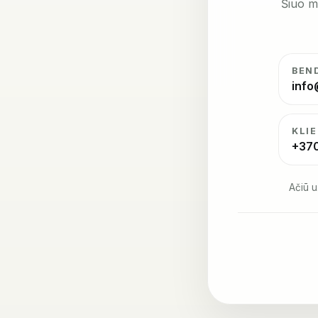
Šiuo m
BEN
info
KLI
+37
Ačiū u