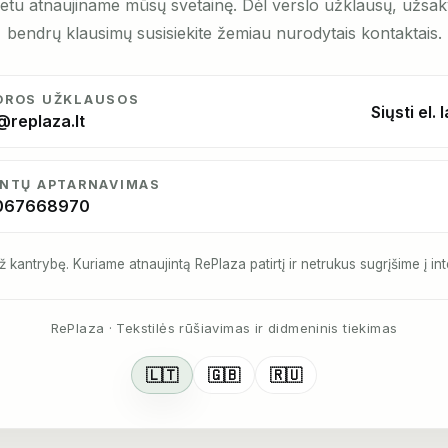
etu atnaujiname mūsų svetainę. Dėl verslo užklausų, užsa
bendrų klausimų susisiekite žemiau nurodytais kontaktais.
DROS UŽKLAUSOS
Siųsti el. 
@replaza.lt
ENTŲ APTARNAVIMAS
067668970
ž kantrybę. Kuriame atnaujintą RePlaza patirtį ir netrukus sugrįšime į int
RePlaza · Tekstilės rūšiavimas ir didmeninis tiekimas
🇱🇹
🇬🇧
🇷🇺