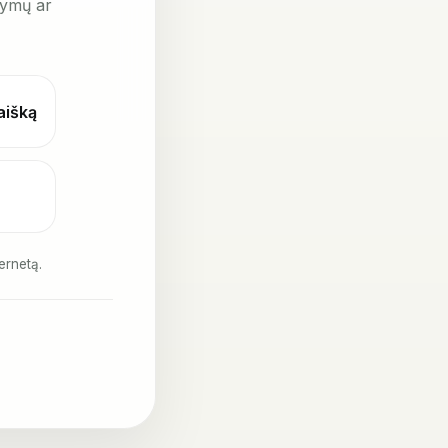
kymų ar
laišką
ernetą.