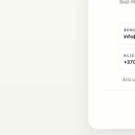
Šiuo m
BEN
info
KLI
+37
Ačiū u