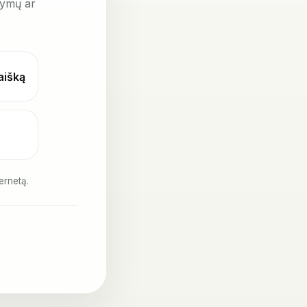
kymų ar
laišką
ernetą.