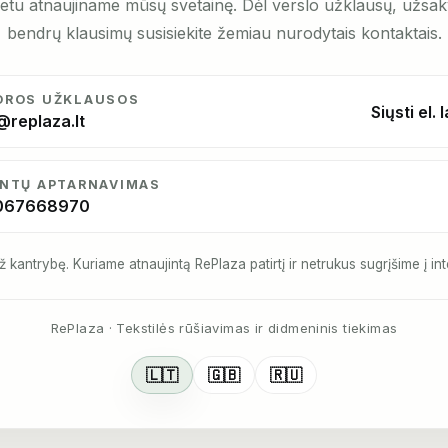
etu atnaujiname mūsų svetainę. Dėl verslo užklausų, užsa
bendrų klausimų susisiekite žemiau nurodytais kontaktais.
DROS UŽKLAUSOS
Siųsti el. 
@replaza.lt
ENTŲ APTARNAVIMAS
067668970
ž kantrybę. Kuriame atnaujintą RePlaza patirtį ir netrukus sugrįšime į int
RePlaza · Tekstilės rūšiavimas ir didmeninis tiekimas
🇱🇹
🇬🇧
🇷🇺