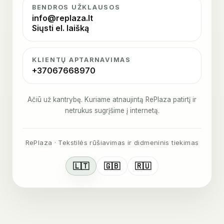
BENDROS UŽKLAUSOS
info@replaza.lt
Siųsti el. laišką
KLIENTŲ APTARNAVIMAS
+37067668970
Ačiū už kantrybę. Kuriame atnaujintą RePlaza patirtį ir
netrukus sugrįšime į internetą.
RePlaza · Tekstilės rūšiavimas ir didmeninis tiekimas
🇱🇹
🇬🇧
🇷🇺