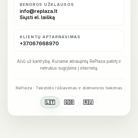
BENDROS UŽKLAUSOS
info@replaza.lt
Siųsti el. laišką
KLIENTŲ APTARNAVIMAS
+37067668970
Ačiū už kantrybę. Kuriame atnaujintą RePlaza patirtį ir
netrukus sugrįšime į internetą.
RePlaza · Tekstilės rūšiavimas ir didmeninis tiekimas
🇱🇹
🇬🇧
🇷🇺